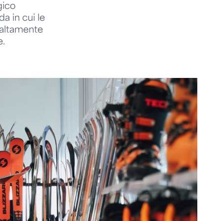
gico
a in cui le
 altamente
e.