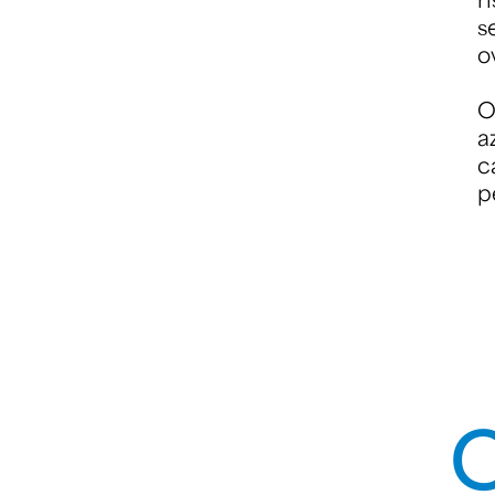
s
o
O
a
c
p
C