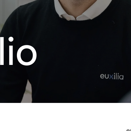
lio
e