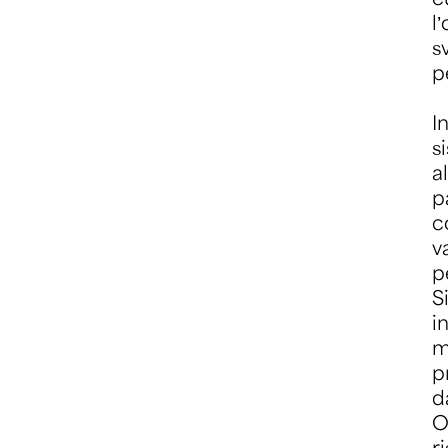
l
s
p
I
s
a
p
c
v
p
S
i
m
p
d
O
r