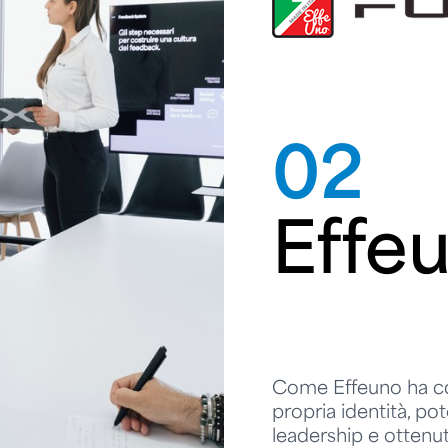
02
Effe
Come Effeuno ha co
propria identità, pot
leadership e ottenu