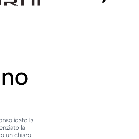
uno
nsolidato la
enziato la
to un chiaro