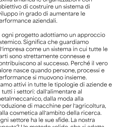
’obiettivo di costruire un sistema di
viluppo in grado di aumentare le
erformance aziendali.
n ogni progetto adottiamo un approccio
istemico. Significa che guardiamo
ll’impresa come un sistema in cui tutte le
arti sono strettamente connesse e
ontribuiscono al successo. Perché il vero
alore nasce quando persone, processi e
erformance si muovono insieme.
iamo attivi in tutte le tipologie di aziende e
n tutti i settori: dall’alimentare al
etalmeccanico, dalla moda alla
roduzione di macchine per l’agricoltura,
alla cosmetica all’ambito della ricerca.
gni settore ha le sue sfide. La nostra
isposta? Un metodo solido, che si adatta